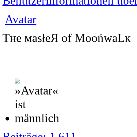
Benutzerinformationen übe
Avatar
Tʜe мasłeЯ of MoońwaLĸ
Beiträge: 1 611