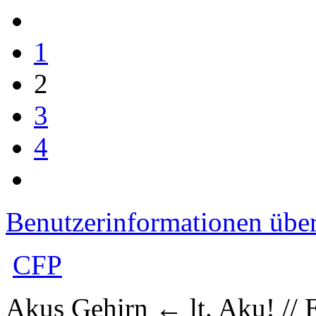
1
2
3
4
Benutzerinformationen übe
CFP
Akus Gehirn ← lt. Aku! // E