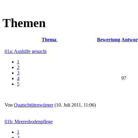
Themen
Thema
Bewertung
Antwor
01a: Aushilfe gesucht
1
2
3
97
4
5
Von
Quatschtütenwürger
(10. Juli 2011, 11:06)
01b: Meeresbodenpflege
1
2