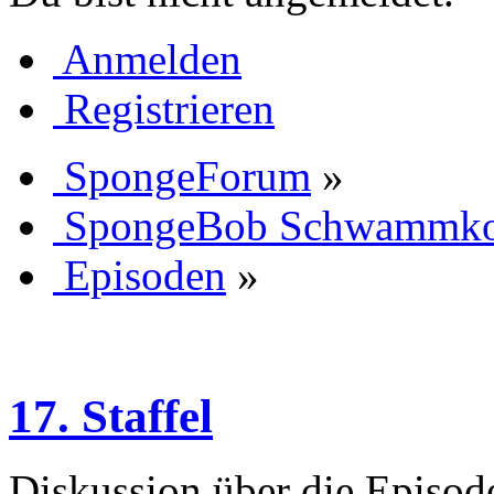
Anmelden
Registrieren
SpongeForum
»
SpongeBob Schwammk
Episoden
»
17. Staffel
Diskussion über die Episode