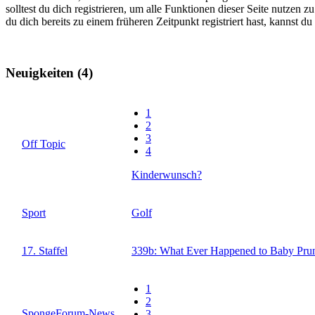
solltest du dich registrieren, um alle Funktionen dieser Seite nutzen
du dich bereits zu einem früheren Zeitpunkt registriert hast, kannst d
Neuigkeiten (4)
1
2
3
Off Topic
4
Kinderwunsch?
Sport
Golf
17. Staffel
339b: What Ever Happened to Baby Prunes
1
2
SpongeForum-News
3