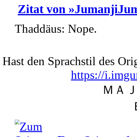
Zitat von »JumanjiJu
Thaddäus: Nope.
Hast den Sprachstil des Ori
https://i.im
ＭＡ