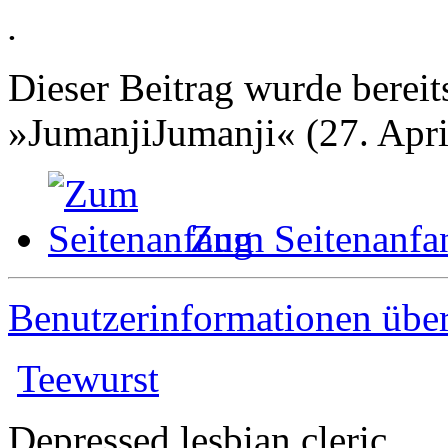
.
Dieser Beitrag wurde bereits
»JumanjiJumanji« (27. Apri
Zum Seitenanfa
Benutzerinformationen übe
Teewurst
Depressed lesbian cleric