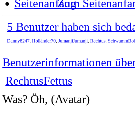
Zum Seitenanfa
5 Benutzer haben sich bed
Danny8247
,
Holländer70
,
JumanjiJumanji
,
Rechtus
,
SchwammBob
Benutzerinformationen übe
RechtusFettus
Was? Öh, (Avatar)