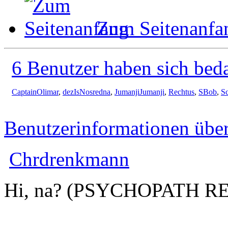
Zum Seitenanfa
6 Benutzer haben sich bed
CaptainOlimar
,
dezIsNosredna
,
JumanjiJumanji
,
Rechtus
,
SBob
,
S
Benutzerinformationen übe
Chrdrenkmann
Hi, na? (PSYCHOPATH R