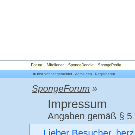
Forum
Mitglieder
SpongeDoodle
SpongePedia
Du bist nicht angemeldet.
Anmelden
Registrieren
SpongeForum
»
Impressum
Angaben gemäß § 5 
Lieber Besucher, herz