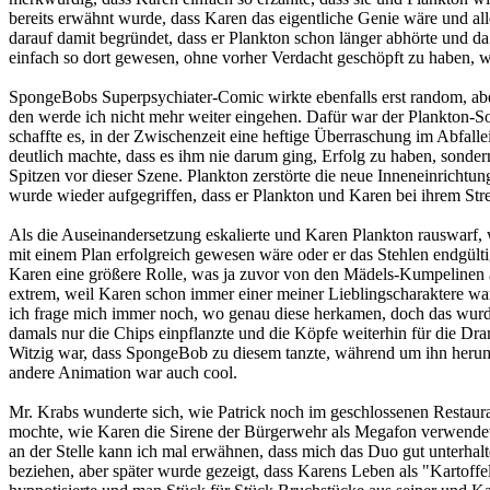
bereits erwähnt wurde, dass Karen das eigentliche Genie wäre und al
darauf damit begründet, dass er Plankton schon länger abhörte und d
einfach so dort gewesen, ohne vorher Verdacht geschöpft zu haben, wa
SpongeBobs Superpsychiater-Comic wirkte ebenfalls erst random, aber 
den werde ich nicht mehr weiter eingehen. Dafür war der Plankton-Son
schaffte es, in der Zwischenzeit eine heftige Überraschung im Abfalle
deutlich machte, dass es ihm nie darum ging, Erfolg zu haben, sonde
Spitzen vor dieser Szene. Plankton zerstörte die neue Inneneinricht
wurde wieder aufgegriffen, dass er Plankton und Karen bei ihrem Stre
Als die Auseinandersetzung eskalierte und Karen Plankton rauswarf, 
mit einem Plan erfolgreich gewesen wäre oder er das Stehlen endgült
Karen eine größere Rolle, was ja zuvor von den Mädels-Kumpelinen an
extrem, weil Karen schon immer einer meiner Lieblingscharaktere w
ich frage mich immer noch, wo genau diese herkamen, doch das wurde
damals nur die Chips einpflanzte und die Köpfe weiterhin für die Dr
Witzig war, dass SpongeBob zu diesem tanzte, während um ihn herum
andere Animation war auch cool.
Mr. Krabs wunderte sich, wie Patrick noch im geschlossenen Restaur
mochte, wie Karen die Sirene der Bürgerwehr als Megafon verwendete
an der Stelle kann ich mal erwähnen, dass mich das Duo gut unterhalte
beziehen, aber später wurde gezeigt, dass Karens Leben als "Kartof