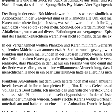
hypnotisierte und man Stück für Stück Bruchstücke aus seiner und Kar
Nachteil war, dass dadurch SpongeBobs Psychiater-Alter Ego irgendw
Der Song in der ersten Rückblende war ok und es war verständlich, w
Actionszenen in der Gegenwart ging es in Planktons alte Uni, erst ma
Karen unterstützte ihn jedoch stets, was schön war und erhielt ihr Up
auch dazu - wie so oft - später mehr. SpongeBobs Pferdeimitation wa
Abfalleimers, wo man auf diverse Erfindungen aus vergangenen Episo
und der Hässlichkeitsschleim waren zwar nicht so meins, dafür die e
In der Vergangenheit wollten Plankton und Karen mit ihrem Gefriers
spielenden Mädchens zusammensetzt. Außerdem wurde gezeigt, wie ei
Plankton und Karen mal Kunden in der Krossen Krabbe waren. Lustig 
den Teilen der alten Karen gegen die neue zu kämpfen, doch sie ver
realisierte, dass Plankton in der Tat nur ein Fiesling war und damit 
der Serie war es übrigens mal eine willkommene Abwechslung, dass S
menschlichen Hände in ein paar Einstellungen hätte es allerdings nich
Planktons Augenbinde mit dem Loch lieferte noch mal einen amüsan
bereits besser als in ihrem kompletten Hauptfilm. Karens Gefechtsstatio
Vollgas aufs Boot zufuhr. Ich mochte das unterirdische Versteck und 
so musste sich Plankton immerhin selbst hypnotisieren. In der nächs
miteinander umgehen würden. Sandy steckte Karens weggeworfenen Em
unterhaltsam und hatte erneut eine andere Animation. Durch sie kapie