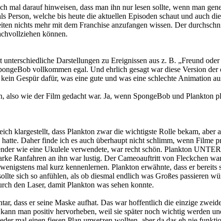
 mal darauf hinweisen, dass man ihn nur lesen sollte, wenn man generel
als Person, welche bis heute die aktuellen Episoden schaut und auch 
eiten nichts mehr mit dem Franchise anzufangen wissen. Der durchschni
achvollziehen können.
unterschiedliche Darstellungen zu Ereignissen aus z. B. „Freund oder 
 SpongeBob vollkommen egal. Und ehrlich gesagt war diese Version der 
kein Gespür dafür, was eine gute und was eine schlechte Animation aus
.
on, also wie der Film gedacht war. Ja, wenn SpongeBob und Plankton plö
 klargestellt, dass Plankton zwar die wichtigste Rolle bekam, aber a
 hatte. Daher finde ich es auch überhaupt nicht schlimm, wenn Filme 
nder wie eine Ukulele verwendete, war recht schön. Plankton UNTERb
starke Ranfahren an ihn war lustig. Der Cameoauftritt von Fleckchen war
enigstens mal kurz kennenlernen. Plankton erwähnte, dass er bereits s
ollte sich so anfühlen, als ob diesmal endlich was Großes passieren 
rch den Laser, damit Plankton was sehen konnte.
ar, dass er seine Maske aufhat. Das war hoffentlich die einzige zwei
kann man positiv hervorheben, weil sie später noch wichtig werden und
eder mal einen fiesen Plan umsetzen wollten, aber da das eh nie funktio