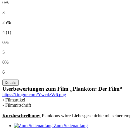
0%
3
25%
4 (1)
0%
5
0%
6
Userbewertungen zum Film „
Plankton: Der Film
“
https://i.imgur.com/YwcdzW6.png
• Filmartikel
• Filmmitschrift
Kurzbeschreibung:
Planktons wirre Liebesgeschichte mit seiner empf
Zum Seitenanfang