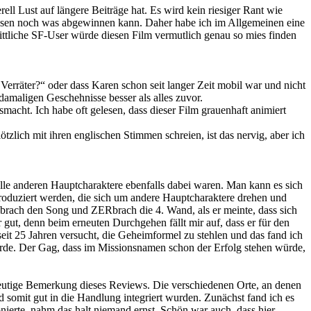
l Lust auf längere Beiträge hat. Es wird kein riesiger Rant wie
diesen noch was abgewinnen kann. Daher habe ich im Allgemeinen eine
ttliche SF-User würde diesen Film vermutlich genau so mies finden
Verräter?“ oder dass Karen schon seit langer Zeit mobil war und nicht
damaligen Geschehnisse besser als alles zuvor.
macht. Ich habe oft gelesen, dass dieser Film grauenhaft animiert
tzlich mit ihren englischen Stimmen schreien, ist das nervig, aber ich
lle anderen Hauptcharaktere ebenfalls dabei waren. Man kann es sich
produziert werden, die sich um andere Hauptcharaktere drehen und
rach den Song und ZERbrach die 4. Wand, als er meinte, dass sich
 gut, denn beim erneuten Durchgehen fällt mir auf, dass er für den
eit 25 Jahren versucht, die Geheimformel zu stehlen und das fand ich
würde. Der Gag, dass im Missionsnamen schon der Erfolg stehen würde,
deutige Bemerkung dieses Reviews. Die verschiedenen Orte, an denen
 somit gut in die Handlung integriert wurden. Zunächst fand ich es
nierte, nahm das halt niemand ernst. Schön war auch, dass hier