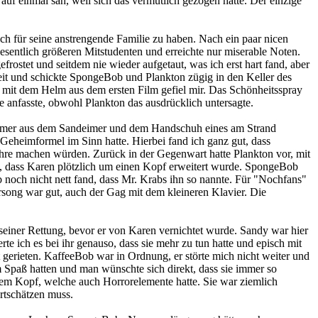
auf einmal sah, weil sich das vermutlich gezogen hätte. Der einzige
ch für seine anstrengende Familie zu haben. Nach ein paar nicen
wesentlich größeren Mitstudenten und erreichte nur miserable Noten.
rostet und seitdem nie wieder aufgetaut, was ich erst hart fand, aber
eit und schickte SpongeBob und Plankton zügig in den Keller des
 mit dem Helm aus dem ersten Film gefiel mir. Das Schönheitsspray
 anfasste, obwohl Plankton das ausdrücklich untersagte.
lleimer aus dem Sandeimer und dem Handschuh eines am Strand
eheimformel im Sinn hatte. Hierbei fand ich ganz gut, dass
hre machen würden. Zurück in der Gegenwart hatte Plankton vor, mit
t, dass Karen plötzlich um einen Kopf erweitert wurde. SpongeBob
ob noch nicht nett fand, dass Mr. Krabs ihn so nannte. Für "Nochfans"
song war gut, auch der Gag mit dem kleineren Klavier. Die
iner Rettung, bevor er von Karen vernichtet wurde. Sandy war hier
rte ich es bei ihr genauso, dass sie mehr zu tun hatte und episch mit
 gerieten. KaffeeBob war in Ordnung, er störte mich nicht weiter und
 Spaß hatten und man wünschte sich direkt, dass sie immer so
em Kopf, welche auch Horrorelemente hatte. Sie war ziemlich
ertschätzen muss.