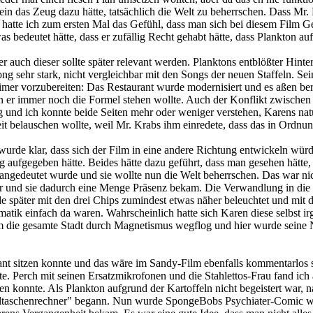
lein das Zeug dazu hätte, tatsächlich die Welt zu beherrschen. Dass M
a hatte ich zum ersten Mal das Gefühl, dass man sich bei diesem Film
s bedeutet hätte, dass er zufällig Recht gehabt hätte, dass Plankton a
auch dieser sollte später relevant werden. Planktons entblößter Hinte
g sehr stark, nicht vergleichbar mit den Songs der neuen Staffeln. Sei
imer vorzubereiten: Das Restaurant wurde modernisiert und es aßen berei
rn er immer noch die Formel stehen wollte. Auch der Konflikt zwische
ung und ich konnte beide Seiten mehr oder weniger verstehen, Karens 
it belauschen wollte, weil Mr. Krabs ihm einredete, dass das in Ordnu
wurde klar, dass sich der Film in eine andere Richtung entwickeln wür
ig aufgegeben hätte. Beides hätte dazu geführt, dass man gesehen hätte
gedeutet wurde und sie wollte nun die Welt beherrschen. Das war nicht
ar und sie dadurch eine Menge Präsenz bekam. Die Verwandlung in di
 später mit den drei Chips zumindest etwas näher beleuchtet und mit 
amatik einfach da waren. Wahrscheinlich hatte sich Karen diese selbst
 die gesamte Stadt durch Magnetismus wegflog und hier wurde seine N
ant sitzen konnte und das wäre im Sandy-Film ebenfalls kommentarlos
. Perch mit seinen Ersatzmikrofonen und die Stahlettos-Frau fand ic
n konnte. Als Plankton aufgrund der Kartoffeln nicht begeistert war, n
feltaschenrechner" begann. Nun wurde SpongeBobs Psychiater-Comic wich