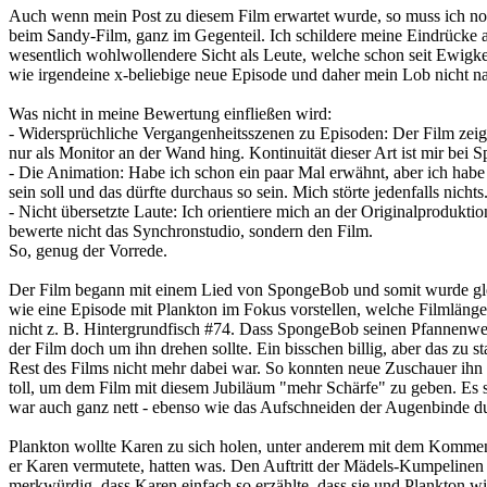
Auch wenn mein Post zu diesem Film erwartet wurde, so muss ich noch
beim Sandy-Film, ganz im Gegenteil. Ich schildere meine Eindrücke 
wesentlich wohlwollendere Sicht als Leute, welche schon seit Ewigk
wie irgendeine x-beliebige neue Episode und daher mein Lob nicht n
Was nicht in meine Bewertung einfließen wird:
- Widersprüchliche Vergangenheitsszenen zu Episoden: Der Film zeigt 
nur als Monitor an der Wand hing. Kontinuität dieser Art ist mir bei
- Die Animation: Habe ich schon ein paar Mal erwähnt, aber ich habe 
sein soll und das dürfte durchaus so sein. Mich störte jedenfalls nichts
- Nicht übersetzte Laute: Ich orientiere mich an der Originalprodukti
bewerte nicht das Synchronstudio, sondern den Film.
So, genug der Vorrede.
Der Film begann mit einem Lied von SpongeBob und somit wurde gleich
wie eine Episode mit Plankton im Fokus vorstellen, welche Filmlänge
nicht z. B. Hintergrundfisch #74. Dass SpongeBob seinen Pfannenwe
der Film doch um ihn drehen sollte. Ein bisschen billig, aber das zu 
Rest des Films nicht mehr dabei war. So konnten neue Zuschauer ihn w
toll, um dem Film mit diesem Jubiläum "mehr Schärfe" zu geben. Es s
war auch ganz nett - ebenso wie das Aufschneiden der Augenbinde du
Plankton wollte Karen zu sich holen, unter anderem mit dem Komment
er Karen vermutete, hatten was. Den Auftritt der Mädels-Kumpelinen 
merkwürdig, dass Karen einfach so erzählte, dass sie und Plankton wi