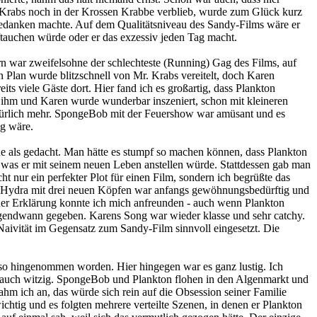
r. Krabs noch in der Krossen Krabbe verblieb, wurde zum Glück kurz
 Gedanken machte. Auf dem Qualitätsniveau des Sandy-Films wäre er
uftauchen würde oder er das exzessiv jeden Tag macht.
rn war zweifelsohne der schlechteste (Running) Gag des Films, auf
n Plan wurde blitzschnell von Mr. Krabs vereitelt, doch Karen
ts viele Gäste dort. Hier fand ich es großartig, dass Plankton
n ihm und Karen wurde wunderbar inszeniert, schon mit kleineren
natürlich mehr. SpongeBob mit der Feuershow war amüsant und es
ng wäre.
de als gedacht. Man hätte es stumpf so machen können, dass Plankton
, was er mit seinem neuen Leben anstellen würde. Stattdessen gab man
 nur ein perfekter Plot für einen Film, sondern ich begrüßte das
e Hydra mit drei neuen Köpfen war anfangs gewöhnungsbedürftig und
der Erklärung konnte ich mich anfreunden - auch wenn Plankton
 irgendwann gegeben. Karens Song war wieder klasse und sehr catchy.
aivität im Gegensatz zum Sandy-Film sinnvoll eingesetzt. Die
 so hingenommen worden. Hier hingegen war es ganz lustig. Ich
h auch witzig. SpongeBob und Plankton flohen in den Algenmarkt und
ahm ich an, das würde sich rein auf die Obsession seiner Familie
tig und es folgten mehrere verteilte Szenen, in denen er Plankton