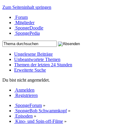
Zum Seiteninhalt springen
Forum
Mitglieder
SpongeDoodle
SpongePedia
Ungelesene Beiträge
Unbeantwortete Themen
Themen der letzten 24 Stunden
Erweiterte Suche
Du bist nicht angemeldet.
Anmelden
Registrieren
SpongeForum
»
SpongeBob Schwammkopf
»
Episoden
»
Kino- und Spin-off-Filme
»