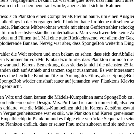
ens Vergangenheit bekam. Es war eine gute Idee, dass man nicht alles 
ann ein bisschen penetrant wurde, aber es hielt sich im Rahmen.
ieso sich Plankton einen Computer als Freund baute, um einen Ausglei
l allerdings in der Vergangenheit. Plankton hatte Probleme mit seinen 
grade. Planktons Mitbewohner wurde mit einem Gefrierstrahler schockgef
r für mich selbstverständlich unterhaltsam. Man verschwendete keine Z
den und Filmen traf. Mal eine gute Rückkehrszene, vor allem der Gag
xplodierende Banane. Nervig war aber, dass SpongeBob weiterhin Dinge
trahler die Welt erobern und man bekam zu sehen, dass sich der Abfa
n Kommentar von Mr. Krabs dazu führte, dass Plankton nur noch die G
war auch Karens Bemerkung, dass sie das ja nicht die nächsten 25 Ja
standen sich auf Anhieb und tanzten sogar zusammen. Es war interessan
gab es eine herrliche Kontinuität zum Anfang des Films, als es SpongeB
pongeBob wieder ernsthaft sauer auf jemanden war. Planktons Klavier
t gebraucht.
ten Witz und dann kamen die Mädels-Kumpelinen samt SpongeBob zu se
n hatte ein cooles Design. Mrs. Puff fand ich auch immer toll, also feie
es erklärte, wie die Mädels-Kumpelinen nicht in Karens Zerstörungswut
ten Vergangenheitsszene war es süß, wie Plankton und Karen gemeinsam
pathiechip in Plankton und es folgte eine verrückte Sequenz in sein
rte Plankton endlich, dass er seiner Frau mehr zuhören und sie mehr w