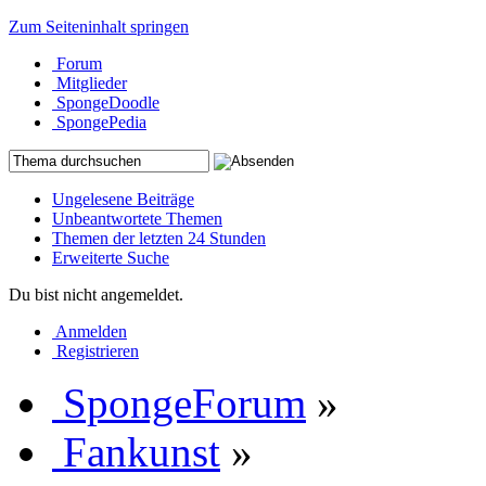
Zum Seiteninhalt springen
Forum
Mitglieder
SpongeDoodle
SpongePedia
Ungelesene Beiträge
Unbeantwortete Themen
Themen der letzten 24 Stunden
Erweiterte Suche
Du bist nicht angemeldet.
Anmelden
Registrieren
SpongeForum
»
Fankunst
»