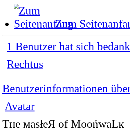
Zum Seitenanfa
1 Benutzer hat sich bedank
Rechtus
Benutzerinformationen übe
Avatar
Tʜe мasłeЯ of MoońwaLĸ