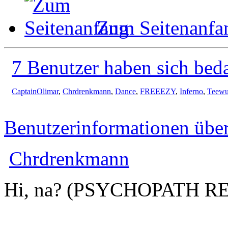
Zum Seitenanfa
7 Benutzer haben sich bed
CaptainOlimar
,
Chrdrenkmann
,
Dance
,
FREEEZY
,
Inferno
,
Teewu
Benutzerinformationen übe
Chrdrenkmann
Hi, na? (PSYCHOPATH R