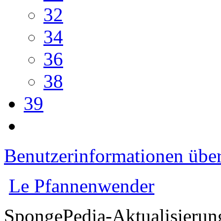
32
34
36
38
39
Benutzerinformationen übe
Le Pfannenwender
SpongePedia-Aktualisierun