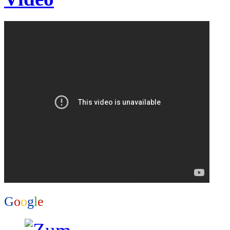
G
o
o
g
l
e