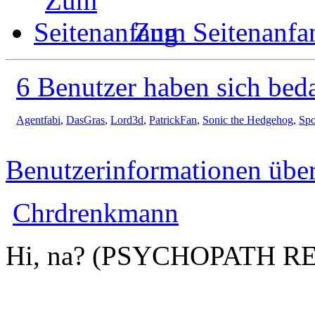
Zum Seitenanfa
6 Benutzer haben sich bed
Agentfabi
,
DasGras
,
Lord3d
,
PatrickFan
,
Sonic the Hedgehog
,
Sp
Benutzerinformationen übe
Chrdrenkmann
Hi, na? (PSYCHOPATH R