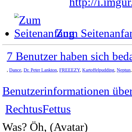
http://i.img
Zum Seitenanfa
7 Benutzer haben sich bed
,
Dance
,
Dr. Peter Lankton
,
FREEEZY
,
Kartoffelpudding
,
Neptun
Benutzerinformationen übe
RechtusFettus
Was? Öh, (Avatar)