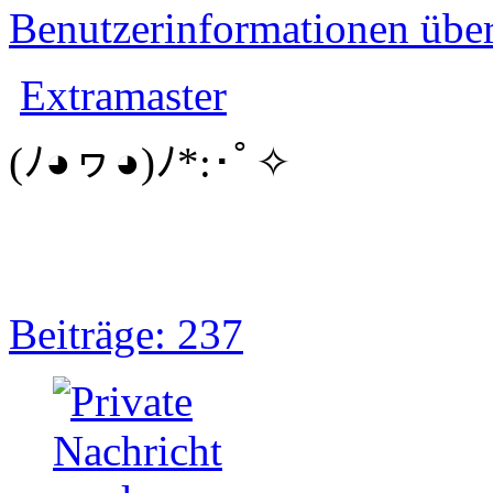
Benutzerinformationen übe
Extramaster
(ﾉ◕ヮ◕)ﾉ*:･ﾟ✧
Beiträge: 237