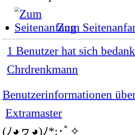
Zum Seitenanfa
1 Benutzer hat sich bedank
Chrdrenkmann
Benutzerinformationen übe
Extramaster
(ﾉ◕ヮ◕)ﾉ*:･ﾟ✧